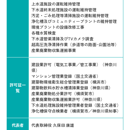
上水道施設の運転維持管理
下水道終末処理施設の運転維持管理
汚泥・ごみ処理等清掃施設の運転維持管理
浄化槽及びコミュニティープラントの維持管理
環境プラントの設備改修工事
各種水質検査
下水道管渠清掃及びTVカメラ調査
超高圧洗浄清掃作業（歩道等の路面･公園池等）
産業廃棄物収集運搬事業
建設業許可（電気工事業／管工事業）（神奈川
県）
マンション管理業登録（国土交通省）
建築物環境衛生総合管理業登録（横浜市）
許可証一
建築物飲料水貯水槽清掃業登録（神奈川県）
覧
産業廃棄物処分業許可（横須賀市）
産業廃棄物収集運搬業許可（神奈川県）
下水道処理施設維持管理業者登録（国土交通省）
浄化槽保守点検業者（横須賀市／神奈川県知事）
代表者
代表取締役 久保田 康雄